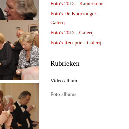
Foto's 2013 - Kamerkoor
Foto's De Koorzanger -
Galerij
Foto's 2012 - Galerij
Foto's Receptie - Galerij
Rubrieken
Video album
Foto albums